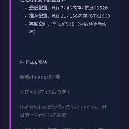
催眠app安卓配置要求
​最低配置​
​：Win7/4G内存/核显HD520
​推荐配置​
​：Win11/16G内存/GTX1660
​存储空间​
​：需预留5GB（含后续更新缓
存）
催眠app攻略：
新增chuang戏功能
现在可以进行床戏教学了
体育仓库和保健室均可触发chuang戏，但
目前体育仓库尚未实装