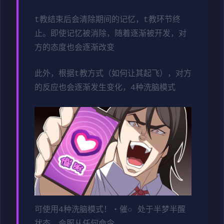
t教结束后会清除期间的记忆，t教环节终
止。即使记忆被消除，随着逐渐被开发，对
方的态度也会逐渐改变
此外，根据t教方式（如何让其起飞），对方
的反应也会逐渐发生变化，4种洗脑模式
可使用4种洗脑模式！・催○ 处于半梦半醒
状态，会服从任何命令